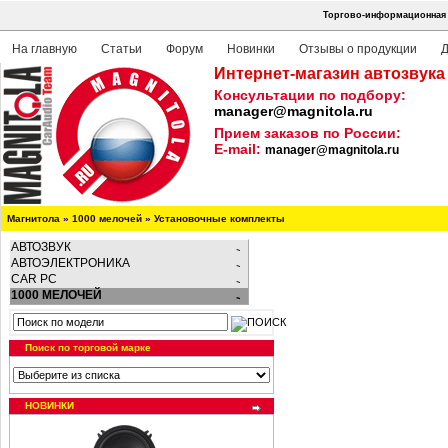
Торгово-информационная 
На главную
Статьи
Форум
Новинки
Отзывы о продукции
Д
Интернет-магазин автозвука
Консультации по подбору:
manager@magnitola.ru
Прием заказов по России:
E-mail:
manager@magnitola.ru
Магнитола
»
1000 мелочей
»
Установочные комплекты
АВТОЗВУК
АВТОЭЛЕКТРОНИКА
CAR PC
1000 МЕЛОЧЕЙ
Поиск по торговой марке
НОВИНКИ