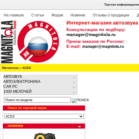
Торгово-информационна
На главную
Статьи
Форум
Новинки
Отзывы о продукции
Д
Интернет-магазин автозвука
Консультации по подбору:
manager@magnitola.ru
Прием заказов по России:
E-mail:
manager@magnitola.ru
Магнитола
»
ACES
АВТОЗВУК
АВТОЭЛЕКТРОНИКА
CAR PC
1000 МЕЛОЧЕЙ
Поиск по торговой марке
НОВИНКИ