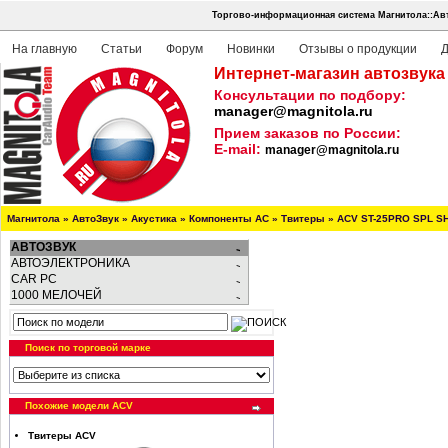
Торгово-информационная система Магнитола::Авт
На главную
Статьи
Форум
Новинки
Отзывы о продукции
Д
Интернет-магазин автозвука
Консультации по подбору:
manager@magnitola.ru
Прием заказов по России:
E-mail:
manager@magnitola.ru
Магнитола
»
АвтоЗвук
»
Акустика
»
Компоненты АС
»
Твитеры
»
ACV ST-25PRO SPL 
АВТОЗВУК
АВТОЭЛЕКТРОНИКА
CAR PC
1000 МЕЛОЧЕЙ
Поиск по торговой марке
Похожие модели ACV
Твитеры ACV