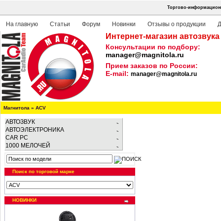
Торгово-информационн
На главную
Статьи
Форум
Новинки
Отзывы о продукции
Д
Интернет-магазин автозвука
Консультации по подбору:
manager@magnitola.ru
Прием заказов по России:
E-mail:
manager@magnitola.ru
Магнитола
»
ACV
АВТОЗВУК
АВТОЭЛЕКТРОНИКА
CAR PC
1000 МЕЛОЧЕЙ
Поиск по торговой марке
НОВИНКИ