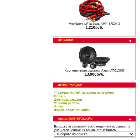
Межблочный кабель AMP SRCA-3
1.210руб.
НОВИНКИ
Компонентная акустика Axton ATC130S
13.900руб.
ИНФОРМАЦИЯ:
"Горячая линия" магазина на форуме
Оплата
Доставка заказов
Условия работы
О нас
Форма обратной связи
Архив MAGNITOLA.RU
Вы можете ознакомиться с моделями прошлых лет,
уже исключенных из основного каталога