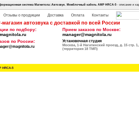
формационная система Магнитола::Автозвук.
Межблочный кабель AMP HRCA-5
- описание и ха
Отзывы о продукции
Доставка
Оплата
Контакты
-магазин автозвука с доставкой по всей России
ции по подбору:
Прием заказов по Москве:
agnitola.ru
manager@magnitola.ru
азов по России:
Установочная студия
Москва, 1-й Нагатинский проезд, д. 15 стр. 1,
ager@magnitola.ru
(территория 18 ТМП)
P HRCA-5