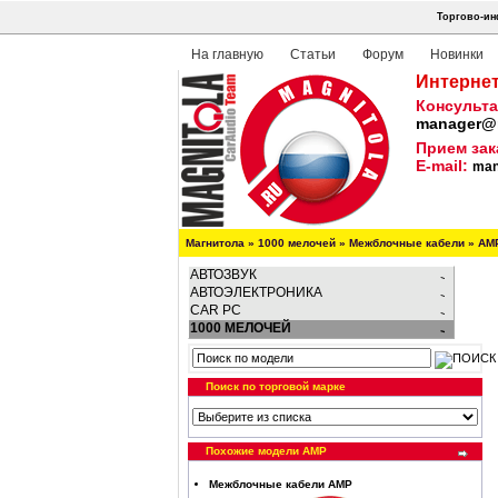
Торгово-ин
На главную
Статьи
Форум
Новинки
Интернет
Консульта
manager@m
Прием зак
E-mail:
man
Магнитола
»
1000 мелочей
»
Межблочные кабели
»
AM
АВТОЗВУК
АВТОЭЛЕКТРОНИКА
CAR PC
1000 МЕЛОЧЕЙ
Поиск по торговой марке
Похожие модели AMP
Межблочные кабели AMP