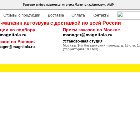
Торгово-информационная система Магнитола::Автозвук.
AMP
- .
Отзывы о продукции
Доставка
Оплата
Контакты
-магазин автозвука с доставкой по всей России
ции по подбору:
Прием заказов по Москве:
agnitola.ru
manager@magnitola.ru
азов по России:
Установочная студия
Москва, 1-й Нагатинский проезд, д. 15 стр. 1,
ager@magnitola.ru
(территория 18 ТМП)