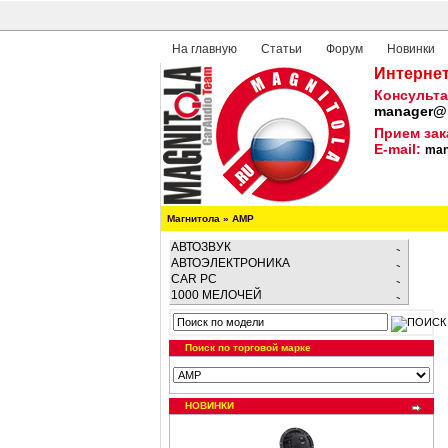
На главную
Статьи
Форум
Новинки
Интернет
Консульта
manager@m
Прием зак
E-mail:
man
Магнитола
»
AMP
АВТОЗВУК
АВТОЭЛЕКТРОНИКА
CAR PC
1000 МЕЛОЧЕЙ
Поиск по торговой марке
НОВИНКИ