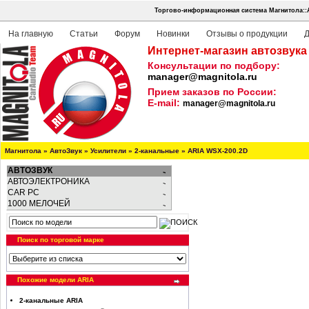
Торгово-информационная система Магнитола::
На главную
Статьи
Форум
Новинки
Отзывы о продукции
Д
Интернет-магазин автозвука
Консультации по подбору:
manager@magnitola.ru
Прием заказов по России:
E-mail:
manager@magnitola.ru
Магнитола
»
АвтоЗвук
»
Усилители
»
2-канальные
»
ARIA WSX-200.2D
АВТОЗВУК
АВТОЭЛЕКТРОНИКА
CAR PC
1000 МЕЛОЧЕЙ
Поиск по торговой марке
Похожие модели ARIA
2-канальные ARIA