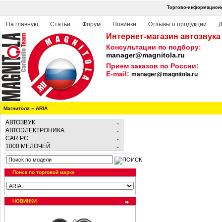
Торгово-информационна
На главную
Статьи
Форум
Новинки
Отзывы о продукции
Д
Интернет-магазин автозвука
Консультации по подбору:
manager@magnitola.ru
Прием заказов по России:
E-mail:
manager@magnitola.ru
Магнитола
»
ARIA
АВТОЗВУК
АВТОЭЛЕКТРОНИКА
CAR PC
1000 МЕЛОЧЕЙ
Поиск по торговой марке
НОВИНКИ