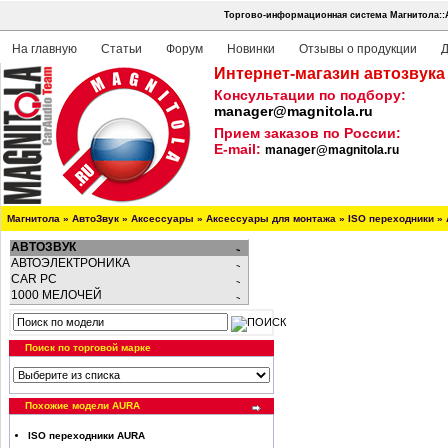
Торгово-информационная система Магнитола::
На главную
Статьи
Форум
Новинки
Отзывы о продукции
Д
Интернет-магазин автозвука
Консультации по подбору:
manager@magnitola.ru
Прием заказов по России:
E-mail:
manager@magnitola.ru
Магнитола
»
АвтоЗвук
»
Аксессуары
»
Аксессуары для монтажа
»
ISO переходники
»
АВТОЗВУК
АВТОЭЛЕКТРОНИКА
CAR PC
1000 МЕЛОЧЕЙ
Поиск по торговой марке
Похожие модели AURA
ISO переходники AURA