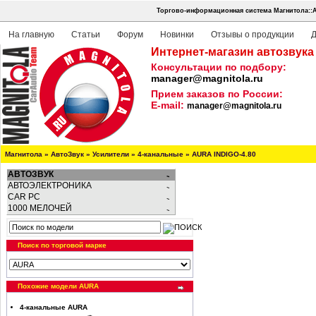
Торгово-информационная система Магнитола::А
На главную
Статьи
Форум
Новинки
Отзывы о продукции
Д
Интернет-магазин автозвука
Консультации по подбору:
manager@magnitola.ru
Прием заказов по России:
E-mail:
manager@magnitola.ru
Магнитола
»
АвтоЗвук
»
Усилители
»
4-канальные
»
AURA INDIGO-4.80
АВТОЗВУК
АВТОЭЛЕКТРОНИКА
CAR PC
1000 МЕЛОЧЕЙ
Поиск по торговой марке
Похожие модели AURA
4-канальные AURA