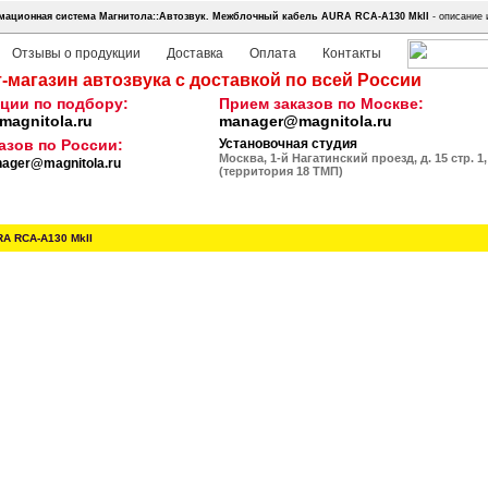
ационная система Магнитола::Автозвук.
Межблочный кабель AURA RCA-A130 MkII
- описание 
Отзывы о продукции
Доставка
Оплата
Контакты
-магазин автозвука с доставкой по всей России
ции по подбору:
Прием заказов по Москве:
agnitola.ru
manager@magnitola.ru
азов по России:
Установочная студия
Москва, 1-й Нагатинский проезд, д. 15 стр. 1,
ager@magnitola.ru
(территория 18 ТМП)
A RCA-A130 MkII