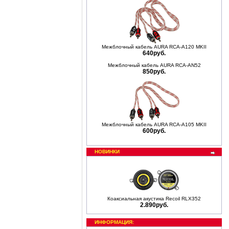
Межблочный кабель AURA RCA-A120 MKII
640руб.
Межблочный кабель AURA RCA-AN52
850руб.
Межблочный кабель AURA RCA-A105 MKII
600руб.
НОВИНКИ
Коаксиальная акустика Recoil RLX352
2.890руб.
ИНФОРМАЦИЯ: