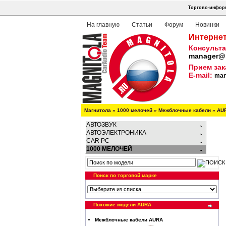
Торгово-информ
На главную
Статьи
Форум
Новинки
Интернет
Консульта
manager@m
Прием зак
E-mail:
man
Магнитола
»
1000 мелочей
»
Межблочные кабели
»
AUR
АВТОЗВУК
АВТОЭЛЕКТРОНИКА
CAR PC
1000 МЕЛОЧЕЙ
Поиск по торговой марке
Похожие модели AURA
Межблочные кабели AURA