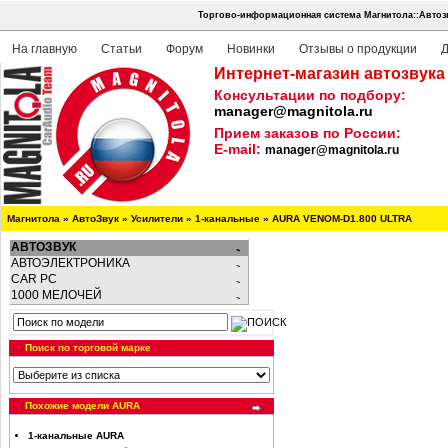
Торгово-информационная система Магнитола::Автоз
На главную
Статьи
Форум
Новинки
Отзывы о продукции
Д
Интернет-магазин автозвука
Консультации по подбору:
manager@magnitola.ru
Прием заказов по России:
E-mail:
manager@magnitola.ru
Магнитола
»
АвтоЗвук
»
Усилители
»
1-канальные
»
AURA VENOM-D1.800 ULTRA
АВТОЗВУК
АВТОЭЛЕКТРОНИКА
CAR PC
1000 МЕЛОЧЕЙ
Поиск по торговой марке
Похожие модели AURA
1-канальные AURA