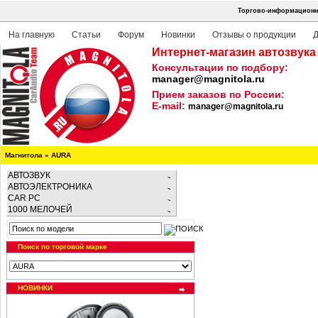
Торгово-информационна
На главную
Статьи
Форум
Новинки
Отзывы о продукции
Д
Интернет-магазин автозвука
Консультации по подбору:
manager@magnitola.ru
Прием заказов по России:
E-mail:
manager@magnitola.ru
Магнитола
»
AURA
АВТОЗВУК
АВТОЭЛЕКТРОНИКА
CAR PC
1000 МЕЛОЧЕЙ
Поиск по торговой марке
НОВИНКИ