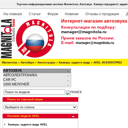
Торгово-информационная система Магнитола::Автозвук.
Камера переднего/ задне
На главную
Статьи
Форум
Новинки
Отзывы о продукции
Д
Интернет-магазин автозвука
Консультации по подбору:
manager@magnitola.ru
Прием заказов по России:
E-mail:
manager@magnitola.ru
Магнитола
»
АвтоЗвук
»
Аксессуары
»
Камеры заднего вида
»
AVEL AVS309CPR02
АВТОЗВУК
АВТОЭЛЕКТРОНИКА
CAR PC
1000 МЕЛОЧЕЙ
Поиск по торговой марке
Похожие модели AVEL
Камеры заднего вида AVEL