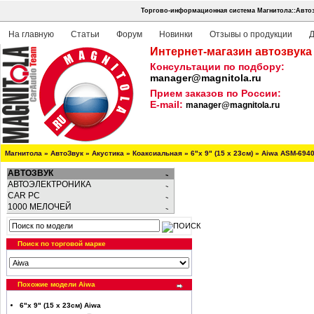
Торгово-информационная система Магнитола::Автоз
На главную
Статьи
Форум
Новинки
Отзывы о продукции
Д
Интернет-магазин автозвука
Консультации по подбору:
manager@magnitola.ru
Прием заказов по России:
E-mail:
manager@magnitola.ru
Магнитола
»
АвтоЗвук
»
Акустика
»
Коаксиальная
»
6"х 9" (15 х 23см)
»
Aiwa ASM-694
АВТОЗВУК
АВТОЭЛЕКТРОНИКА
CAR PC
1000 МЕЛОЧЕЙ
Поиск по торговой марке
Похожие модели Aiwa
6"х 9" (15 х 23см) Aiwa