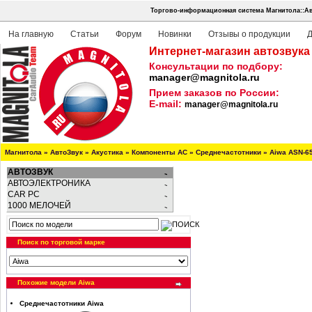
Торгово-информационная система Магнитола::Ав
На главную
Статьи
Форум
Новинки
Отзывы о продукции
Д
Интернет-магазин автозвука
Консультации по подбору:
manager@magnitola.ru
Прием заказов по России:
E-mail:
manager@magnitola.ru
Магнитола
»
АвтоЗвук
»
Акустика
»
Компоненты АС
»
Среднечастотники
»
Aiwa ASN-6
АВТОЗВУК
АВТОЭЛЕКТРОНИКА
CAR PC
1000 МЕЛОЧЕЙ
Поиск по торговой марке
Похожие модели Aiwa
Среднечастотники Aiwa