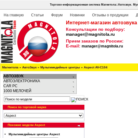
Торгово-информационная система Магнитола::Автозвук.
Мул
На главную
Статьи
Форум
Новинки
Отзывы о продукции
Д
Интернет-магазин автозвука
Консультации по подбору:
manager@magnitola.ru
Прием заказов по России:
E-mail:
manager@magnitola.ru
Магнитола
»
АвтоЗвук
»
Мультимедийные центры
»
Aspect AV-C104
АВТОЗВУК
АВТОЭЛЕКТРОНИКА
CAR PC
1000 МЕЛОЧЕЙ
Поиск по торговой марке
Похожие модели Aspect
Мультимедийные центры Aspect