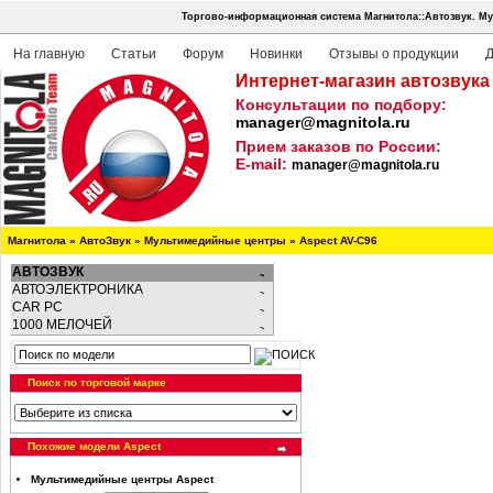
Торгово-информационная система Магнитола::Автозвук.
Му
На главную
Статьи
Форум
Новинки
Отзывы о продукции
Д
Интернет-магазин автозвука
Консультации по подбору:
manager@magnitola.ru
Прием заказов по России:
E-mail:
manager@magnitola.ru
Магнитола
»
АвтоЗвук
»
Мультимедийные центры
»
Aspect AV-C96
АВТОЗВУК
АВТОЭЛЕКТРОНИКА
CAR PC
1000 МЕЛОЧЕЙ
Поиск по торговой марке
Похожие модели Aspect
Мультимедийные центры Aspect