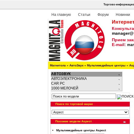
Торгово-информацион
На главную
Статьи
Форум
Новинки
Интернет
Консульта
manager@m
Прием зак
E-mail:
man
Магнитола
»
АвтоЗвук
»
Мультимедийные центры
»
As
АВТОЗВУК
АВТОЭЛЕКТРОНИКА
CAR PC
1000 МЕЛОЧЕЙ
Поиск по торговой марке
Похожие модели Aspect
Мультимедийные центры Aspect