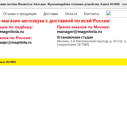
ная система Магнитола::Автозвук.
Мультимедийное головное устройство Aspect AV-W92
- опи
Отзывы о продукции
Доставка
Оплата
Контакты
-магазин автозвука с доставкой по всей России
ции по подбору:
Прием заказов по Москве:
agnitola.ru
manager@magnitola.ru
азов по России:
Установочная студия
Москва, 1-й Нагатинский проезд, д. 15 стр. 1,
ager@magnitola.ru
(территория 18 ТМП)
pect AV-W92