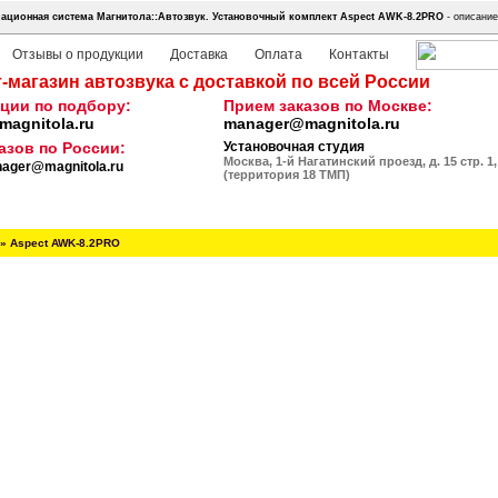
ционная система Магнитола::Автозвук.
Установочный комплект Aspect AWK-8.2PRO
- описание
Отзывы о продукции
Доставка
Оплата
Контакты
-магазин автозвука с доставкой по всей России
ции по подбору:
Прием заказов по Москве:
agnitola.ru
manager@magnitola.ru
азов по России:
Установочная студия
Москва, 1-й Нагатинский проезд, д. 15 стр. 1,
ager@magnitola.ru
(территория 18 ТМП)
»
Aspect AWK-8.2PRO