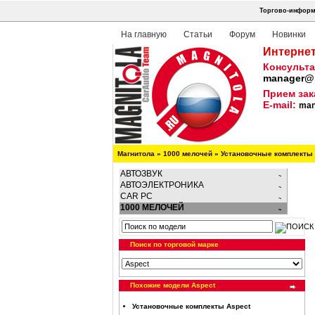
Торгово-информа
На главную
Статьи
Форум
Новинки
Интернет
Консульта
manager@m
Прием зак
E-mail:
man
Магнитола
»
1000 мелочей
»
Установочные комплекты
АВТОЗВУК
АВТОЭЛЕКТРОНИКА
CAR PC
1000 МЕЛОЧЕЙ
Поиск по торговой марке
Похожие модели Aspect
Установочные комплекты Aspect