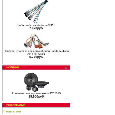
Набор кабелей Audison ACP 6
7.970руб.
Провода T-Harness для автомобилей Honda Audison
AP T-H HON01
5.270руб.
НОВИНКИ
Компонентная акустика Axton ATC200S
18.900руб.
ИНФОРМАЦИЯ:
"Горячая лин