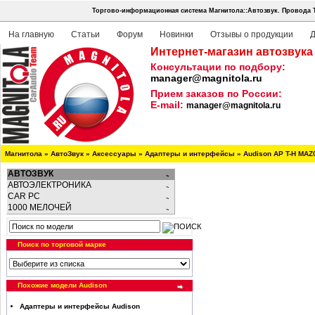
Торгово-информационная система Магнитола::Автозвук.
Провода 
На главную
Статьи
Форум
Новинки
Отзывы о продукции
Д
Интернет-магазин автозвука
Консультации по подбору:
manager@magnitola.ru
Прием заказов по России:
E-mail:
manager@magnitola.ru
Магнитола
»
АвтоЗвук
»
Аксессуары
»
Адаптеры и интерфейсы
»
Audison AP T-H MAZ
АВТОЗВУК
АВТОЭЛЕКТРОНИКА
CAR PC
1000 МЕЛОЧЕЙ
Поиск по торговой марке
Похожие модели Audison
Адаптеры и интерфейсы Audison