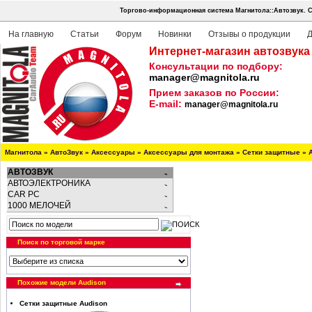
Торгово-информационная система Магнитола::Автозвук.
С
На главную
Статьи
Форум
Новинки
Отзывы о продукции
Д
Интернет-магазин автозвука
Консультации по подбору:
manager@magnitola.ru
Прием заказов по России:
E-mail:
manager@magnitola.ru
Магнитола
»
АвтоЗвук
»
Аксессуары
»
Аксессуары для монтажа
»
Сетки защитные
»
АВТОЗВУК
АВТОЭЛЕКТРОНИКА
CAR PC
1000 МЕЛОЧЕЙ
Поиск по торговой марке
Похожие модели Audison
Сетки защитные Audison