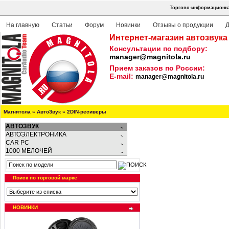
Торгово-информационная
На главную
Статьи
Форум
Новинки
Отзывы о продукции
Д
Интернет-магазин автозвука
Консультации по подбору:
manager@magnitola.ru
Прием заказов по России:
E-mail:
manager@magnitola.ru
Магнитола
»
АвтоЗвук
»
2DIN-ресиверы
АВТОЗВУК
АВТОЭЛЕКТРОНИКА
CAR PC
1000 МЕЛОЧЕЙ
Поиск по торговой марке
НОВИНКИ