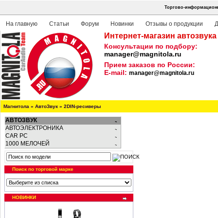
Торгово-информационна
На главную
Статьи
Форум
Новинки
Отзывы о продукции
Д
Интернет-магазин автозвука
Консультации по подбору:
manager@magnitola.ru
Прием заказов по России:
E-mail:
manager@magnitola.ru
Магнитола
»
АвтоЗвук
»
2DIN-ресиверы
АВТОЗВУК
АВТОЭЛЕКТРОНИКА
CAR PC
1000 МЕЛОЧЕЙ
Поиск по торговой марке
НОВИНКИ