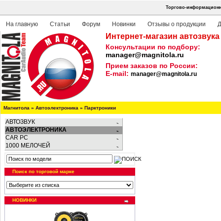
Торгово-информационна
На главную
Статьи
Форум
Новинки
Отзывы о продукции
Д
Интернет-магазин автозвука
Консультации по подбору:
manager@magnitola.ru
Прием заказов по России:
E-mail:
manager@magnitola.ru
Магнитола
»
Автоэлектроника
»
Парктроники
АВТОЗВУК
АВТОЭЛЕКТРОНИКА
CAR PC
1000 МЕЛОЧЕЙ
Поиск по торговой марке
НОВИНКИ