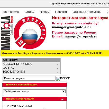
Торгово-информационная система Магнитола::Авто
На главную
Статьи
Форум
Новинки
Отзывы о продукции
Д
Интернет-магазин автозвука
Консультации по подбору:
manager@magnitola.ru
Прием заказов по России:
E-mail:
manager@magnitola.ru
Магнитола
»
АвтоЗвук
»
Акустика
»
Компонентная
»
6"-7"(16-17см)
»
BLAM L165P
АВТОЗВУК
АВТОЭЛЕКТРОНИКА
CAR PC
1000 МЕЛОЧЕЙ
Поиск по торговой марке
Похожие модели BLAM
6"-7"(16-17см) BLAM