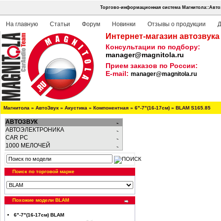
Торгово-информационная система Магнитола::Авто
На главную
Статьи
Форум
Новинки
Отзывы о продукции
Д
Интернет-магазин автозвука
Консультации по подбору:
manager@magnitola.ru
Прием заказов по России:
E-mail:
manager@magnitola.ru
Магнитола
»
АвтоЗвук
»
Акустика
»
Компонентная
»
6"-7"(16-17см)
»
BLAM S165.85
АВТОЗВУК
АВТОЭЛЕКТРОНИКА
CAR PC
1000 МЕЛОЧЕЙ
Поиск по торговой марке
Похожие модели BLAM
6"-7"(16-17см) BLAM