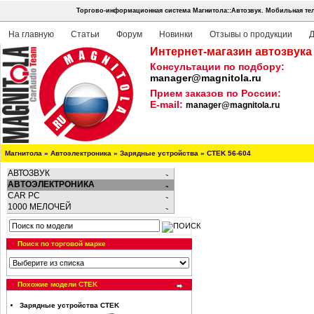
Торгово-информационная система Магнитола::Автозвук.
Мобильная тел
На главную
Статьи
Форум
Новинки
Отзывы о продукции
Д
Интернет-магазин автозвука
Консультации по подбору:
manager@magnitola.ru
Прием заказов по России:
E-mail:
manager@magnitola.ru
Магнитола
»
Автоэлектроника
»
Зарядные устройства
»
CTEK 56-604
АВТОЗВУК
АВТОЭЛЕКТРОНИКА
CAR PC
1000 МЕЛОЧЕЙ
Поиск по торговой марке
Похожие модели CTEK
Зарядные устройства CTEK