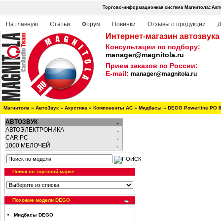
Торгово-информационная система Магнитола::Авт
На главную
Статьи
Форум
Новинки
Отзывы о продукции
Д
Интернет-магазин автозвука
Консультации по подбору:
manager@magnitola.ru
Прием заказов по России:
E-mail:
manager@magnitola.ru
Магнитола
»
АвтоЗвук
»
Акустика
»
Компоненты АС
»
Мидбасы
»
DEGO Powerline PO 
АВТОЗВУК
АВТОЭЛЕКТРОНИКА
CAR PC
1000 МЕЛОЧЕЙ
Поиск по торговой марке
Похожие модели DEGO
Мидбасы DEGO