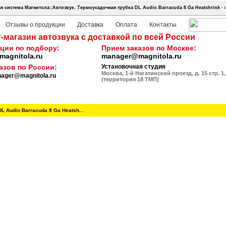
 система Магнитола::Автозвук.
Термоусадочная трубка DL Audio Barracuda 8 Ga Heatshrink
- 
Отзывы о продукции
Доставка
Оплата
Контакты
-магазин автозвука с доставкой по всей России
ции по подбору:
Прием заказов по Москве:
agnitola.ru
manager@magnitola.ru
азов по России:
Установочная студия
Москва, 1-й Нагатинский проезд, д. 15 стр. 1,
ager@magnitola.ru
(территория 18 ТМП)
DL Audio Barracuda 8 Ga Heatsh...