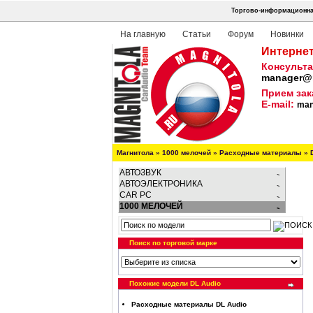
Торгово-информационная
На главную
Статьи
Форум
Новинки
Интернет
Консульта
manager@m
Прием зак
E-mail:
man
Магнитола
»
1000 мелочей
»
Расходные материалы
»
АВТОЗВУК
АВТОЭЛЕКТРОНИКА
CAR PC
1000 МЕЛОЧЕЙ
Поиск по торговой марке
Похожие модели DL Audio
Расходные материалы DL Audio