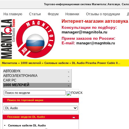
Торгово-информационная система Магнитола::Автозвук.
Сило
На главную
Статьи
Форум
Новинки
Отзывы о продукции
Д
Интернет-магазин автозвука
Консультации по подбору:
manager@magnitola.ru
Прием заказов по России:
E-mail:
manager@magnitola.ru
Магнитола
»
1000 мелочей
»
Силовые кабели
»
DL Audio Piranha Power Cable 0...
АВТОЗВУК
АВТОЭЛЕКТРОНИКА
CAR PC
1000 МЕЛОЧЕЙ
Поиск по торговой марке
Похожие модели DL Audio
Силовые кабели DL Audio