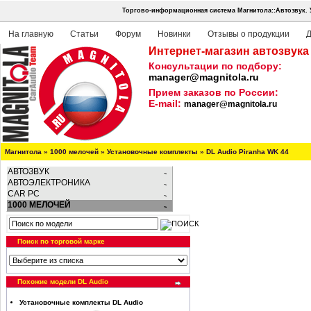
Торгово-информационная система Магнитола::Автозвук.
На главную
Статьи
Форум
Новинки
Отзывы о продукции
Д
Интернет-магазин автозвука
Консультации по подбору:
manager@magnitola.ru
Прием заказов по России:
E-mail:
manager@magnitola.ru
Магнитола
»
1000 мелочей
»
Установочные комплекты
»
DL Audio Piranha WK 44
АВТОЗВУК
АВТОЭЛЕКТРОНИКА
CAR PC
1000 МЕЛОЧЕЙ
Поиск по торговой марке
Похожие модели DL Audio
Установочные комплекты DL Audio