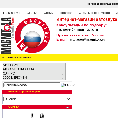
Торгово-информационная 
На главную
Статьи
Форум
Новинки
Отзывы о продукции
Д
Интернет-магазин автозвука
Консультации по подбору:
manager@magnitola.ru
Прием заказов по России:
E-mail:
manager@magnitola.ru
Магнитола
»
DL Audio
АВТОЗВУК
АВТОЭЛЕКТРОНИКА
CAR PC
1000 МЕЛОЧЕЙ
Поиск по торговой марке
НОВИНКИ