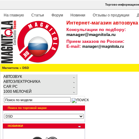
Торгово-информационн
На главную
Статьи
Форум
Новинки
Отзывы о продукции
Д
Интернет-магазин автозвука
Консультации по подбору:
manager@magnitola.ru
Прием заказов по России:
E-mail:
manager@magnitola.ru
Магнитола
»
DSD
АВТОЗВУК
АВТОЭЛЕКТРОНИКА
CAR PC
1000 МЕЛОЧЕЙ
Поиск по торговой марке
НОВИНКИ