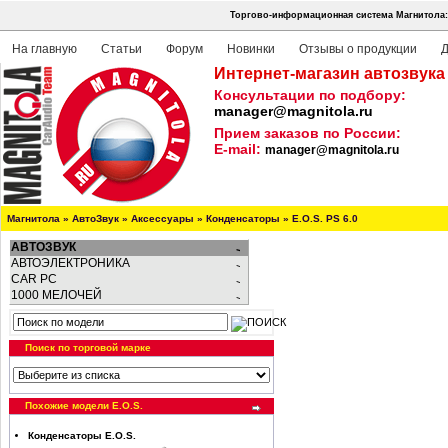
Торгово-информационная система Магнитола:
На главную
Статьи
Форум
Новинки
Отзывы о продукции
Д
Интернет-магазин автозвука
Консультации по подбору:
manager@magnitola.ru
Прием заказов по России:
E-mail:
manager@magnitola.ru
Магнитола
»
АвтоЗвук
»
Аксессуары
»
Конденсаторы
»
E.O.S. PS 6.0
АВТОЗВУК
АВТОЭЛЕКТРОНИКА
CAR PC
1000 МЕЛОЧЕЙ
Поиск по торговой марке
Похожие модели E.O.S.
Конденсаторы E.O.S.