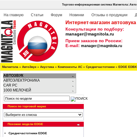
Торгово-информационная система Магнитола::Авто
На главную
Статьи
Форум
Новинки
Отзывы о продукции
Д
Интернет-магазин автозвука
Консультации по подбору:
manager@magnitola.ru
Прием заказов по России:
E-mail:
manager@magnitola.ru
Магнитола
»
АвтоЗвук
»
Акустика
»
Компоненты АС
»
Среднечастотники
»
EDGE EDBX
АВТОЗВУК
АВТОЭЛЕКТРОНИКА
CAR PC
1000 МЕЛОЧЕЙ
Поиск по торговой марке
Похожие модели EDGE
Среднечастотники EDGE