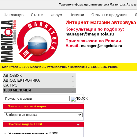
Торгово-информационная система Магнитола::Автозв
На главную
Статьи
Форум
Новинки
Отзывы о продукции
Д
Интернет-магазин автозвука
Консультации по подбору:
manager@magnitola.ru
Прием заказов по России:
E-mail:
manager@magnitola.ru
Магнитола
»
1000 мелочей
»
Установочные комплекты
»
EDGE EDC-PK806
АВТОЗВУК
АВТОЭЛЕКТРОНИКА
CAR PC
1000 МЕЛОЧЕЙ
Поиск по торговой марке
Похожие модели EDGE
Установочные комплекты EDGE