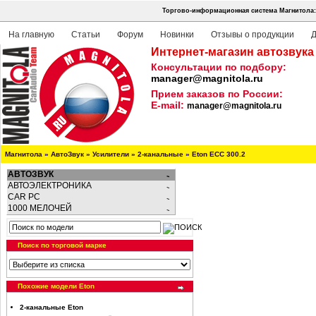
Торгово-информационная система Магнитола:
На главную
Статьи
Форум
Новинки
Отзывы о продукции
Д
Интернет-магазин автозвука
Консультации по подбору:
manager@magnitola.ru
Прием заказов по России:
E-mail:
manager@magnitola.ru
Магнитола
»
АвтоЗвук
»
Усилители
»
2-канальные
»
Eton ECC 300.2
АВТОЗВУК
АВТОЭЛЕКТРОНИКА
CAR PC
1000 МЕЛОЧЕЙ
Поиск по торговой марке
Похожие модели Eton
2-канальные Eton