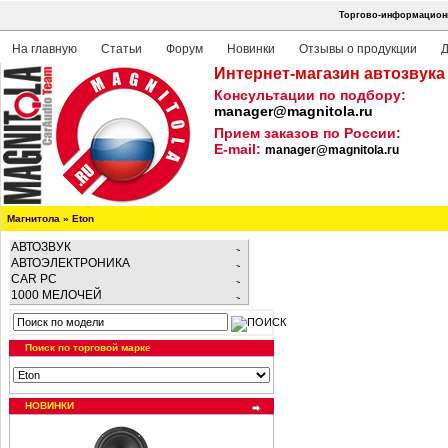
Торгово-информационн
На главную
Статьи
Форум
Новинки
Отзывы о продукции
Д
Интернет-магазин автозвука
Консультации по подбору:
manager@magnitola.ru
Прием заказов по России:
E-mail:
manager@magnitola.ru
Магнитола
»
Eton
АВТОЗВУК
АВТОЭЛЕКТРОНИКА
CAR PC
1000 МЕЛОЧЕЙ
Поиск по торговой марке
НОВИНКИ