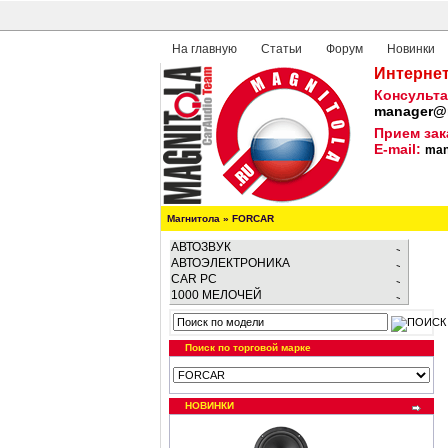
На главную
Статьи
Форум
Новинки
Интернет
Консульта
manager@m
Прием зак
E-mail:
man
Магнитола
»
FORCAR
АВТОЗВУК
АВТОЭЛЕКТРОНИКА
CAR PC
1000 МЕЛОЧЕЙ
Поиск по торговой марке
НОВИНКИ