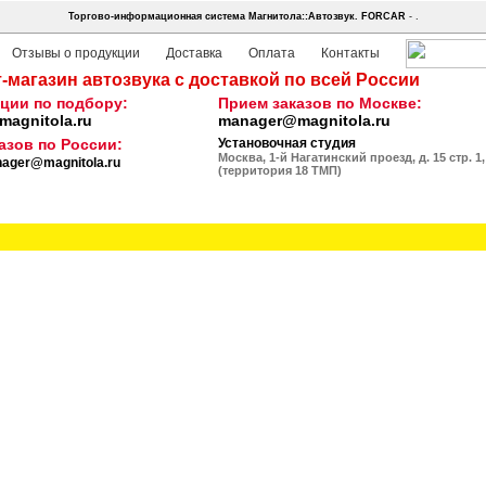
Торгово-информационная система Магнитола::Автозвук.
FORCAR
- .
Отзывы о продукции
Доставка
Оплата
Контакты
-магазин автозвука с доставкой по всей России
ции по подбору:
Прием заказов по Москве:
agnitola.ru
manager@magnitola.ru
азов по России:
Установочная студия
Москва, 1-й Нагатинский проезд, д. 15 стр. 1,
ager@magnitola.ru
(территория 18 ТМП)