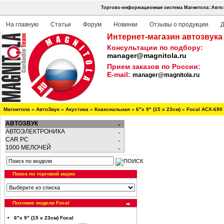
Торгово-информационная система Магнитола::Авто
На главную
Статьи
Форум
Новинки
Отзывы о продукции
Д
Интернет-магазин автозвука
Консультации по подбору:
manager@magnitola.ru
Прием заказов по России:
E-mail:
manager@magnitola.ru
Магнитола
»
АвтоЗвук
»
Акустика
»
Коаксиальная
»
6"х 9" (15 х 23см)
»
Focal ACX-690
АВТОЗВУК
АВТОЭЛЕКТРОНИКА
CAR PC
1000 МЕЛОЧЕЙ
Поиск по торговой марке
Похожие модели Focal
6"х 9" (15 х 23см) Focal