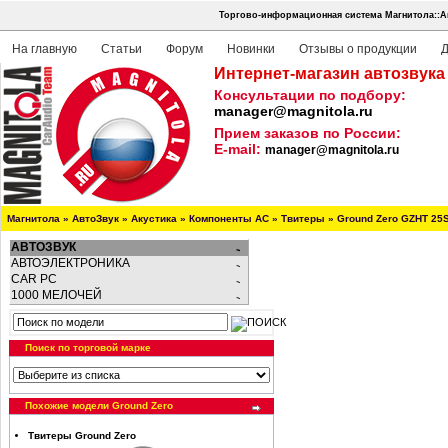
Торгово-информационная система Магнитола::А
На главную
Статьи
Форум
Новинки
Отзывы о продукции
Д
Интернет-магазин автозвука
Консультации по подбору:
manager@magnitola.ru
Прием заказов по России:
E-mail:
manager@magnitola.ru
Магнитола
»
АвтоЗвук
»
Акустика
»
Компоненты АС
»
Твитеры
»
Ground Zero GZHT 25
АВТОЗВУК
АВТОЭЛЕКТРОНИКА
CAR PC
1000 МЕЛОЧЕЙ
Поиск по торговой марке
Похожие модели Ground Zero
Твитеры Ground Zero