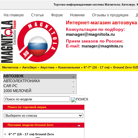
Торгово-информационная система Магнитола::Автозвук.
На главную
Статьи
Форум
Новинки
Отзывы о продукции
Д
Интернет-магазин автозвука
Консультации по подбору:
manager@magnitola.ru
Прием заказов по России:
E-mail:
manager@magnitola.ru
Магнитола
»
АвтоЗвук
»
Акустика
»
Коаксиальная
»
6"-7" (16 - 17 см)
»
Ground Zero GZ
АВТОЗВУК
АВТОЭЛЕКТРОНИКА
CAR PC
1000 МЕЛОЧЕЙ
Поиск по торговой марке
Похожие модели Ground Zero
6"-7" (16 - 17 см) Ground Zero