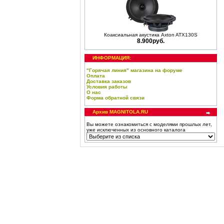
Коаксиальная акустика Axton ATX130S
8.900руб.
ИНФОРМАЦИЯ:
"Горячая линия" магазина на форуме
Оплата
Доставка заказов
Условия работы
О нас
Форма обратной связи
Архив MAGNITOLA.RU
Вы можете ознакомиться с моделями прошлых лет,
уже исключенных из основного каталога