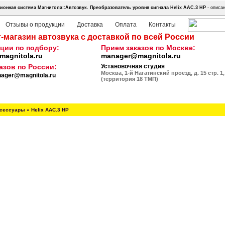
онная система Магнитола::Автозвук.
Преобразователь уровня сигнала Helix AAC.3 HP
- описан
Отзывы о продукции
Доставка
Оплата
Контакты
-магазин автозвука с доставкой по всей России
ции по подбору:
Прием заказов по Москве:
agnitola.ru
manager@magnitola.ru
азов по России:
Установочная студия
Москва, 1-й Нагатинский проезд, д. 15 стр. 1,
ager@magnitola.ru
(территория 18 ТМП)
ксессуары
»
Helix AAC.3 HP