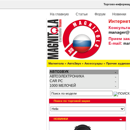
Торгово-информаци
На главную
Статьи
Форум
Новинки
Интернет
Консульта
manager@m
Прием зак
E-mail:
man
Магнитола
»
АвтоЗвук
»
Аксессуары
»
Прочие аудиоа
АВТОЗВУК
АВТОЭЛЕКТРОНИКА
CAR PC
1000 МЕЛОЧЕЙ
Поиск по торговой марке
НОВИНКИ