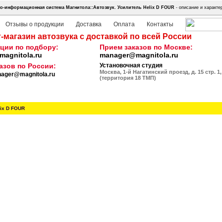
о-информационная система Магнитола::Автозвук.
Усилитель Helix D FOUR
- описание и характе
Отзывы о продукции
Доставка
Оплата
Контакты
-магазин автозвука с доставкой по всей России
ции по подбору:
Прием заказов по Москве:
agnitola.ru
manager@magnitola.ru
азов по России:
Установочная студия
Москва, 1-й Нагатинский проезд, д. 15 стр. 1,
ager@magnitola.ru
(территория 18 ТМП)
lix D FOUR