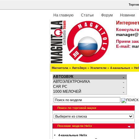
Торгов
На главную
Статьи
Форум
Новинки
Интернет
Консульта
manager@m
Прием зак
E-mail:
man
Магнитола
»
АвтоЗвук
»
Усилители
»
4-канальные
»
He
АВТОЗВУК
АВТОЭЛЕКТРОНИКА
CAR PC
1000 МЕЛОЧЕЙ
Поиск по торговой марке
Похожие модели Helix
4-канальные Helix