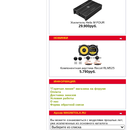
Усилитель Helix M FOUR
29.900руб.
НОВИНКИ
Компонентная акустика Recoil RLM525
5.790руб.
ИНФОРМАЦИЯ:
"Горячая линия" магазина на форуме
Оплата
Доставка заказов
Условия работы
О нас
Форма обратной связи
Архив MAGNITOLA.RU
Вы можете ознакомиться с моделями прошлых лет,
уже исключенных из основного каталога