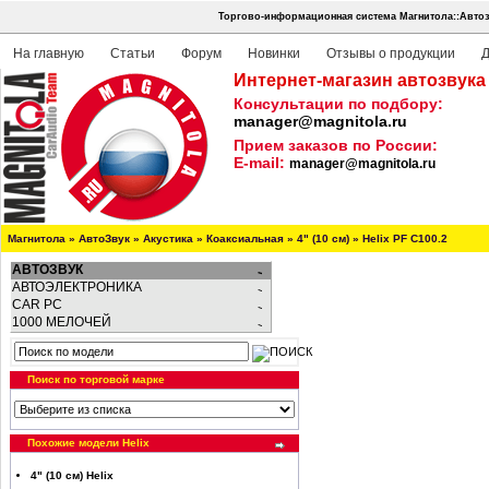
Торгово-информационная система Магнитола::Автоз
На главную
Статьи
Форум
Новинки
Отзывы о продукции
Д
Интернет-магазин автозвука
Консультации по подбору:
manager@magnitola.ru
Прием заказов по России:
E-mail:
manager@magnitola.ru
Магнитола
»
АвтоЗвук
»
Акустика
»
Коаксиальная
»
4" (10 см)
»
Helix PF C100.2
АВТОЗВУК
АВТОЭЛЕКТРОНИКА
CAR PC
1000 МЕЛОЧЕЙ
Поиск по торговой марке
Похожие модели Helix
4" (10 см) Helix