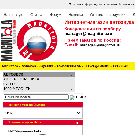
Торгово-информационная система Магнитола:
На главную
Статьи
Форум
Новинки
Отзывы о продукции
Д
Интернет-магазин автозвука
Консультации по подбору:
manager@magnitola.ru
Прием заказов по России:
E-mail:
manager@magnitola.ru
Магнитола
»
АвтоЗвук
»
Акустика
»
Компоненты АС
»
НЧ/СЧ-динамики
»
Helix S 4B
АВТОЗВУК
АВТОЭЛЕКТРОНИКА
CAR PC
1000 МЕЛОЧЕЙ
Поиск по торговой марке
Похожие модели Helix
НЧ/СЧ-динамики Helix