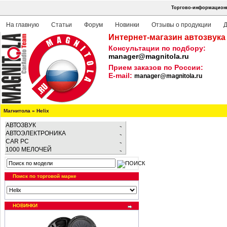
Торгово-информационна
На главную
Статьи
Форум
Новинки
Отзывы о продукции
Д
Интернет-магазин автозвука
Консультации по подбору:
manager@magnitola.ru
Прием заказов по России:
E-mail:
manager@magnitola.ru
Магнитола
»
Helix
АВТОЗВУК
АВТОЭЛЕКТРОНИКА
CAR PC
1000 МЕЛОЧЕЙ
Поиск по торговой марке
НОВИНКИ