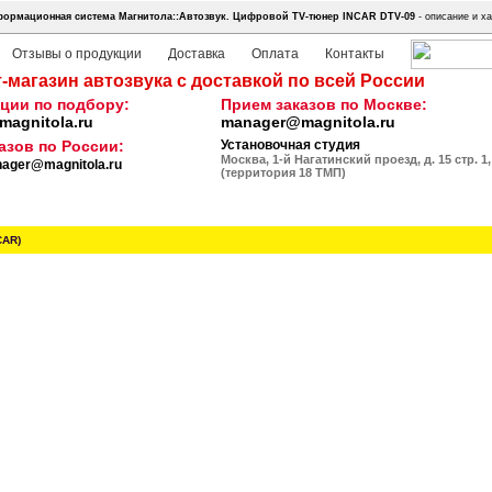
ормационная система Магнитола::Автозвук.
Цифровой TV-тюнер INCAR DTV-09
- описание и ха
Отзывы о продукции
Доставка
Оплата
Контакты
-магазин автозвука с доставкой по всей России
ции по подбору:
Прием заказов по Москве:
agnitola.ru
manager@magnitola.ru
азов по России:
Установочная студия
Москва, 1-й Нагатинский проезд, д. 15 стр. 1,
ager@magnitola.ru
(территория 18 ТМП)
CAR)