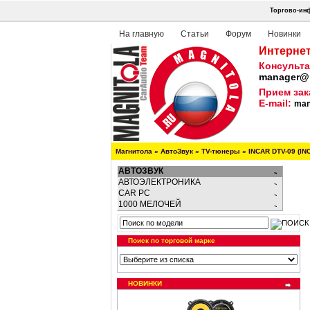
Торгово-инф
На главную
Статьи
Форум
Новинки
Интернет
Консульта
manager@m
Прием зак
E-mail:
man
Магнитола
»
АвтоЗвук
»
TV-тюнеры
»
INCAR DTV-09 (IN
АВТОЗВУК
АВТОЭЛЕКТРОНИКА
CAR PC
1000 МЕЛОЧЕЙ
Поиск по торговой марке
НОВИНКИ