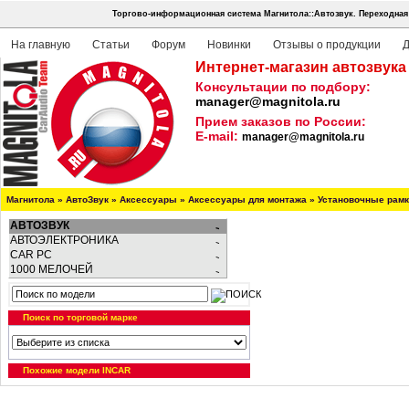
Торгово-информационная система Магнитола::Автозвук.
Переходная
На главную
Статьи
Форум
Новинки
Отзывы о продукции
Д
Интернет-магазин автозвука
Консультации по подбору:
manager@magnitola.ru
Прием заказов по России:
E-mail:
manager@magnitola.ru
Магнитола
»
АвтоЗвук
»
Аксессуары
»
Аксессуары для монтажа
»
Установочные рам
АВТОЗВУК
АВТОЭЛЕКТРОНИКА
CAR PC
1000 МЕЛОЧЕЙ
Поиск по торговой марке
Похожие модели INCAR